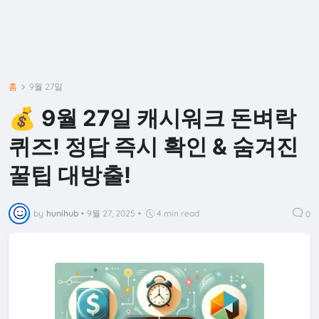
홈
9월 27일
💰 9월 27일 캐시워크 돈벼락
퀴즈! 정답 즉시 확인 & 숨겨진
꿀팁 대방출!
by
hunihub
•
9월 27, 2025
•
4 min read
0