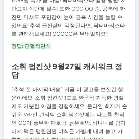
1,088원 특가 곧 마감! 닥터바리스타 활용 방법! 저
탄고지 식단에 필수! 또한 OOO OO 중, 공복에 한
잔만 마셔도 포만감이 높아 공복 시간을 늘릴 수
있어요! 추석 급찐살이 걱정된다면, 닥터바리스타
로 관리해보세요! OOOOO은 무엇일까요?
정답: 간헐적단식
소휘 펌킨샷 9월27일 캐시워크 정
답
[추석 전 마지막 배송] 지금 이 광고를 보신건 행
운이에요. 소휘 펌킨샷 1포로 짠음식 가득한 명절
에도 가뿐한 아침을 경험하세요. 온라인 최저가 손
쉬운 V라인 관리템 소휘 펌킨샷에는 나트륨 천적
인 OO이 풍부한 단호박, 늙은호박, 바나나를 담아
어제 먹은 맵짠단짠 야식은 가볍게 내려 놓고 가